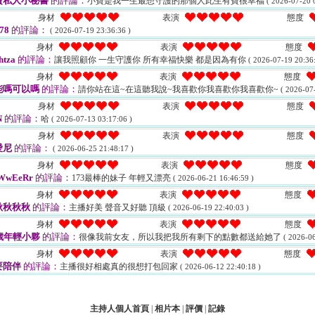
寶私人小秘書
的評論：
小寶是我一生最想守護的那個人此生有寶很幸福
( 2026-07-20 
身材
表演
態度
78
的評論：
( 2026-07-19 23:36:36 )
身材
表演
態度
htza
的評論：
讓我照顧你 一生守護你 所有幸福快樂 都是因為有你
( 2026-07-19 20:36:
身材
表演
態度
能嗎可以嗎
的評論：
請你站在這~在這聽我說~我喜歡你我喜歡你我喜歡你~
( 2026-07
身材
表演
態度
N
的評論：
哈
( 2026-07-13 03:17:06 )
身材
表演
態度
愛尼
的評論：
( 2026-06-25 21:48:17 )
身材
表演
態度
WwEeRr
的評論：
173最棒的妹子 年輕又漂亮
( 2026-06-21 16:46:59 )
身材
表演
態度
秋秋秋秋
的評論：
主播好美 聲音又好聽 頂級
( 2026-06-19 22:40:03 )
身材
表演
態度
歲年輕小夥
的評論：
很像我前女友，所以我把我所有剩下的點數都送給她了
( 2026-06
身材
表演
態度
要陪伴
的評論：
主播很好相處真的很想打包回家
( 2026-06-12 22:40:18 )
主持人個人首頁
|
相片本
|
評價
|
記錄