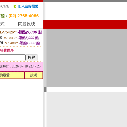
方式
問題反映
-贈點
9,000
點
LV75426**
6
-贈點
5,000
點
LV76835**
10
-贈點
1,000
點
LV76400**
收費排序
 : 2026-07-19 22:47:25
的最愛
說明