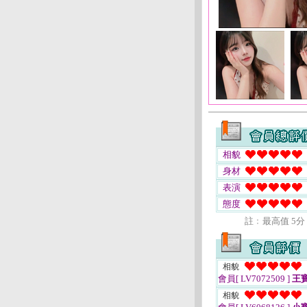
相貌
身材
表演
態度
註﹕最高值 5分
相貌
會員[ LV7072509 ]
王
相貌