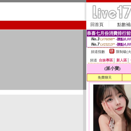
回首頁
點數補
恭喜七月份消費排行前
No.3
-贈點
8,0
LV76098**
No.7
-贈點
4,0
LV23213**
頻道指數
限制級(火
頻道
台妹專區
│
新人區
│
(派小寶)
免費聊天