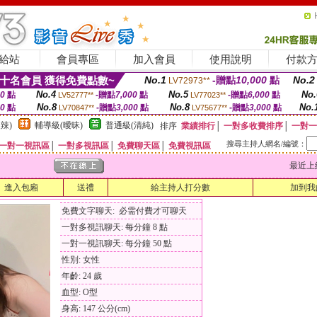
給站
會員專區
加入會員
使用說明
付款
十名會員 獲得免費點數~
No.1
-贈點
10,000
點
No.2
LV72973**
No.4
No.5
No.
00
點
-贈點
7,000
點
-贈點
6,000
點
LV52777**
LV77023**
No.8
No.8
No.
00
點
-贈點
3,000
點
-贈點
3,000
點
LV70847**
LV75677**
辣)
輔導級(曖昧)
普通級(清純)
排序
業績排行
│
一對多收費排序
│
一對一
搜尋主持人網名/編號：
一對一視訊區
│
一對多視訊區
│
免費聊天區
│
免費視訊區
最近上線時間
進入包廂
送禮
給主持人打分數
加到我
免費文字聊天: 必需付費才可聊天
一對多視訊聊天: 每分鐘 8 點
一對一視訊聊天: 每分鐘 50 點
性別: 女性
年齡: 24 歲
血型: O型
身高: 147 公分(cm)