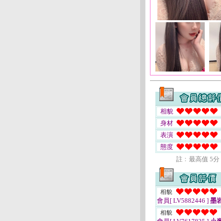
相貌
身材
表演
態度
註﹕最高值 5分
相貌
會員[ LV5882446 ]
墨
相貌