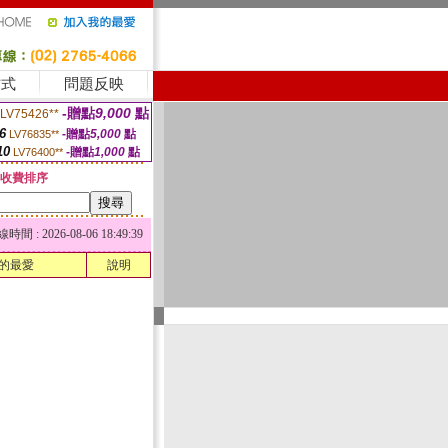
方式
問題反映
-贈點
9,000
點
LV75426**
6
-贈點
5,000
點
LV76835**
10
-贈點
1,000
點
LV76400**
收費排序
 : 2026-08-06 18:49:39
的最愛
說明