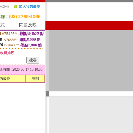
方式
問題反映
-贈點
9,000
點
LV75426**
6
-贈點
5,000
點
LV76835**
10
-贈點
1,000
點
LV76400**
收費排序
 : 2026-06-17 15:10:35
的最愛
說明