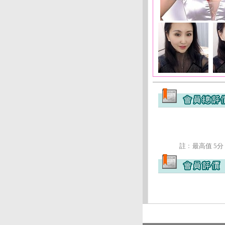
註﹕最高值 5分