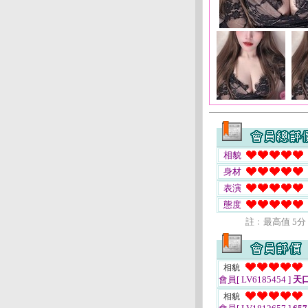
相貌
身材
表演
態度
註﹕最高值 5分
相貌
會員[ LV6185454 ]
天
相貌